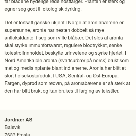
får bladene nydelige røde høstfarger. Planten er sterk og
egner seg godt til økologisk dyrking.
Det er fortsatt ganske ukjent i Norge at aroniabærene er
supersunne, aronia har nesten dobbelt så mye
antioksidanter i seg som ville blåbær. Det sies at aronia
skal styrke immunforsvaret, regulere blodtrykket, senke
kolestrolinnholdet, beskytte urinveiene og styrke hjertet. I
Nord Amerika ble aronia (svartsurbær på norsk) brukt som
mat og medisinplante blant indianerne. Aronia har blitt et
stort helsekostprodukt i USA, Sentral- og Øst-Europa.
Fargen, dyprød som rødvin, på aroniabærene er så sterk at
den har blitt brukt og kan brukes til farging av tekstiler.
Jordnær AS
Balsvik
7633 Frosta